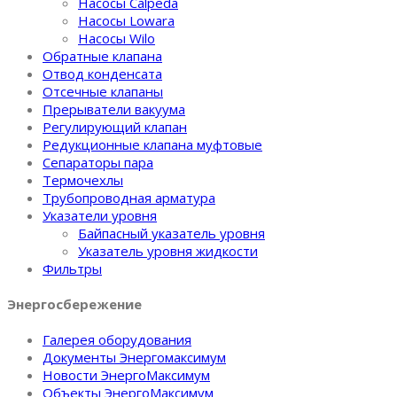
Насосы Calpeda
Насосы Lowara
Насосы Wilo
Обратные клапана
Отвод конденсата
Отсечные клапаны
Прерыватели вакуума
Регулирующий клапан
Редукционные клапана муфтовые
Сепараторы пара
Термочехлы
Трубопроводная арматура
Указатели уровня
Байпасный указатель уровня
Указатель уровня жидкости
Фильтры
Энергосбережение
Галерея оборудования
Документы Энергомаксимум
Новости ЭнергоМаксимум
Объекты ЭнергоМаксимум