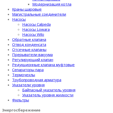
Модернизация котла
Краны шаровые
Магистральные соединители
Насосы
Насосы Calpeda
Насосы Lowara
Насосы Wilo
Обратные клапана
Отвод конденсата
Отсечные клапаны
Прерыватели вакуума
Регулирующий клапан
Редукционные клапана муфтовые
Сепараторы пара
Термочехлы
Трубопроводная арматура
Указатели уровня
Байпасный указатель уровня
Указатель уровня жидкости
Фильтры
Энергосбережение