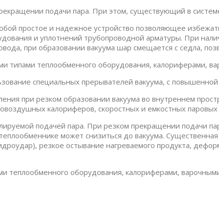
прекращении подачи пара. При этом, существующий в систем
собой простое и надежное устройство позволяющее избежать
удования и уплотнений трубопроводной арматуры. При нал
овода, при образовании вакуума шар смещается с седла, поз
и типами теплообменного оборудования, калориферами, вар
зование специальных прерывателей вакуума, с повышенной 
ения при резком образовании вакуума во внутреннем прост
аровоздушных калориферов, скоростных и емкостных паровых 
лируемой подачей пара. При резком прекращении подачи пар
в теплообменнике может снизиться до вакуума. Существенна
идроудар), резкое остывание нагреваемого продукта, дефор
ми теплообменного оборудования, калориферами, варочными 