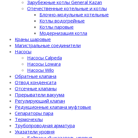
Зарубежные котлы General Kazan
Отечественные котельные и котлы
Блочно-модульные котельные
Котлы водогрейные
Котлы паровые
Модернизация котла
Краны шаровые
Магистральные соединители
Насосы
Насосы Calpeda
Насосы Lowara
Насосы Wilo
Обратные клапана
Отвод конденсата
Отсечные клапаны
Прерыватели вакуума
Регулирующий клапан
Редукционные клапана муфтовые
Сепараторы пара
Термочехлы
Трубопроводная арматура
Указатели уровня
Байпасный указатель уровня