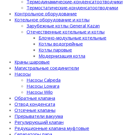
Термодинамические-конденсатоотводчики
Термостатические-конденсатоотводчики
Контрольное оборудование
Котельное оборудование и котлы
Зарубежные котлы General Kazan
Отечественные котельные и котлы
Блочно-модульные котельные
Котлы водогрейные
Котлы паровые
Модернизация котла
Краны шаровые
Магистральные соединители
Насосы
Насосы Calpeda
Насосы Lowara
Насосы Wilo
Обратные клапана
Отвод конденсата
Отсечные клапаны
Прерыватели вакуума
Регулирующий клапан
Редукционные клапана муфтовые
Сепараторы пара