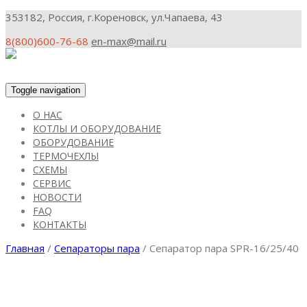
353182, Россия, г.Кореновск, ул.Чапаева, 43
8(800)600-76-68
en-max@mail.ru
Toggle navigation
О НАС
КОТЛЫ И ОБОРУДОВАНИЕ
ОБОРУДОВАНИЕ
ТЕРМОЧЕХЛЫ
СХЕМЫ
СЕРВИС
НОВОСТИ
FAQ
КОНТАКТЫ
Главная
/
Сепараторы пара
/ Сепаратор пара SPR-16/25/40